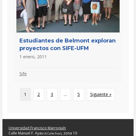
Estudiantes de Belmont exploran
proyectos con SIFE-UFM
1 enero, 2011
Sife
1
2
3
…
5
Siguiente »
Universidad Francisco Marroquín
Calle Manuel F. Ayau
, zona 10
(6 Calle final)