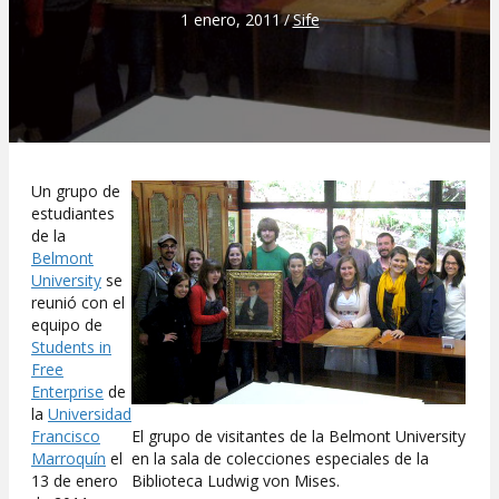
1 enero, 2011
/
Sife
Un grupo de
estudiantes
de la
Belmont
University
se
reunió con el
equipo de
Students in
Free
Enterprise
de
la
Universidad
Francisco
El grupo de visitantes de la Belmont University
Marroquín
el
en la sala de colecciones especiales de la
13 de enero
Biblioteca Ludwig von Mises.