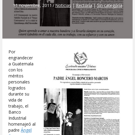
11 noviembre, 2011
/
Noticias
|
Rectoría
|
Sin categoría
Por
engrandecer
a Guatemala
con los
méritos
personales
logrados
durante su
vida de
trabajo, el
Banco
Industrial
homenajeó al
padre
Ángel