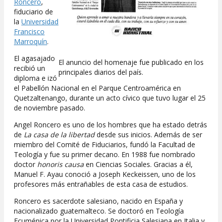
Roncero
,
fiduciario de
la
Universidad
Francisco
Marroquín
.
El agasajado
El anuncio del homenaje fue publicado en los
recibió un
principales diarios del país.
diploma e izó
el Pabellón Nacional en el Parque Centroamérica en
Quetzaltenango, durante un acto cívico que tuvo lugar el 25
de noviembre pasado.
Angel Roncero es uno de los hombres que ha estado detrás
de
La casa de la libertad
desde sus inicios. Además de ser
miembro del Comité de Fiduciarios, fundó la Facultad de
Teología y fue su primer decano. En 1988 fue nombrado
doctor
honoris causa
en Ciencias Sociales. Gracias a él,
Manuel F. Ayau conoció a Joseph Keckeissen, uno de los
profesores más entrañables de esta casa de estudios.
Roncero es sacerdote salesiano, nacido en España y
nacionalizado guatemalteco. Se doctoró en Teología
Ecuménica por la Universidad Pontificia Salesiana en Italia y