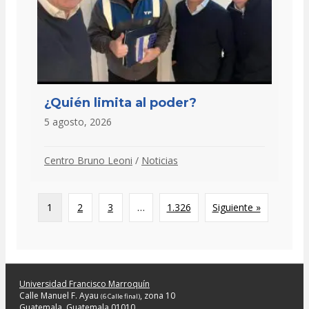
¿Quién limita al poder?
5 agosto, 2026
Centro Bruno Leoni
/
Noticias
1
2
3
…
1.326
Siguiente »
Universidad Francisco Marroquín
Calle Manuel F. Ayau
, zona 10
(6 Calle final)
Guatemala, Guatemala 01010