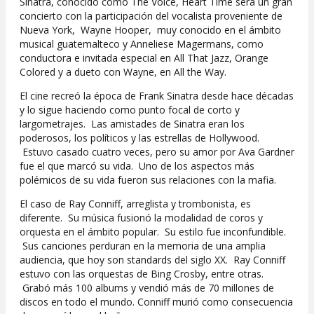
Sinatra, conocido como The Voice, Heart Time será un gran
concierto con la participación del vocalista proveniente de
Nueva York, Wayne Hooper, muy conocido en el ámbito
musical guatemalteco y Anneliese Magermans, como
conductora e invitada especial en All That Jazz, Orange
Colored y a dueto con Wayne, en All the Way.
El cine recreó la época de Frank Sinatra desde hace décadas
y lo sigue haciendo como punto focal de corto y
largometrajes. Las amistades de Sinatra eran los
poderosos, los políticos y las estrellas de Hollywood.
Estuvo casado cuatro veces, pero su amor por Ava Gardner
fue el que marcó su vida. Uno de los aspectos más
polémicos de su vida fueron sus relaciones con la mafia.
El caso de Ray Conniff, arreglista y trombonista, es
diferente. Su música fusionó la modalidad de coros y
orquesta en el ámbito popular. Su estilo fue inconfundible.
Sus canciones perduran en la memoria de una amplia
audiencia, que hoy son standards del siglo XX. Ray Conniff
estuvo con las orquestas de Bing Crosby, entre otras.
Grabó más 100 albums y vendió más de 70 millones de
discos en todo el mundo. Conniff murió como consecuencia