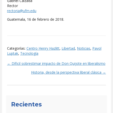
Gabriel Calzada
Rector
rectoria@ufm.edu
Guatemala, 16 de febrero de 2018.
Categorías:
Centro Henry Hazlitt
,
Libertad
,
Noticias
,
Pavol
Luptak
,
Tecnología
← Díficil sobrestimar impacto de Don Quijote en liberalismo
Posts
Historia, desde la perspectiva liberal clásica →
navigation
Recientes