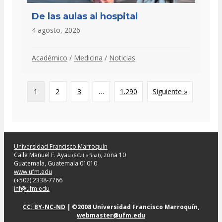
De las aulas al hospital
4 agosto, 2026
Académico
/
Medicina
/
Noticias
1
2
3
…
1.290
Siguiente »
Universidad Francisco Marroquín
Calle Manuel F. Ayau
, zona 10
(6 Calle final)
Guatemala, Guatemala 01010
www.ufm.edu
(+502) 2338-7766
inf@ufm.edu
CC: BY-NC-ND
| ©2008 Universidad Francisco Marroquín,
webmaster@ufm.edu