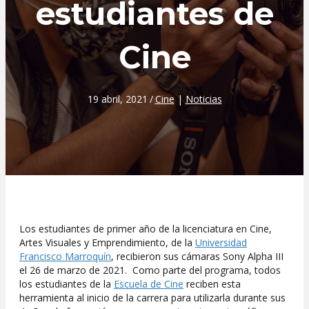
estudiantes de
Cine
19 abril, 2021
/
Cine
|
Noticias
Los estudiantes de primer año de la licenciatura en Cine,
Artes Visuales y Emprendimiento, de la
Universidad
Francisco Marroquín
, recibieron sus cámaras Sony Alpha III
el 26 de marzo de 2021. Como parte del programa, todos
los estudiantes de la
Escuela de Cine
reciben esta
herramienta al inicio de la carrera para utilizarla durante sus