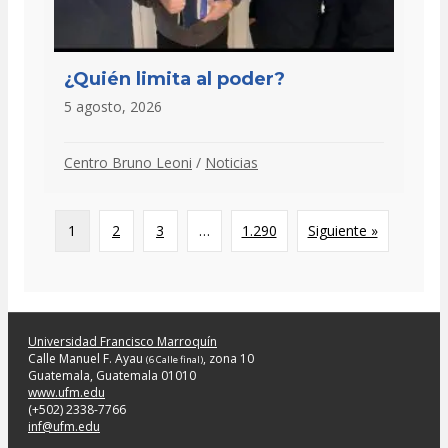
¿Quién limita al poder?
5 agosto, 2026
Centro Bruno Leoni
/
Noticias
1
2
3
…
1.290
Siguiente »
Universidad Francisco Marroquín
Calle Manuel F. Ayau
, zona 10
(6 Calle final)
Guatemala, Guatemala 01010
www.ufm.edu
(+502) 2338-7766
inf@ufm.edu