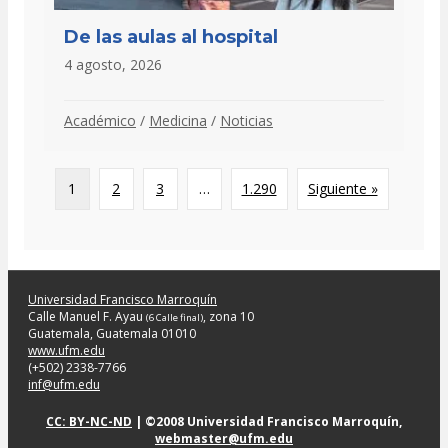
De las aulas al hospital
4 agosto, 2026
Académico
/
Medicina
/
Noticias
1
2
3
…
1.290
Siguiente »
Universidad Francisco Marroquín
Calle Manuel F. Ayau
, zona 10
(6 Calle final)
Guatemala, Guatemala 01010
www.ufm.edu
(+502) 2338-7766
inf@ufm.edu
CC: BY-NC-ND
| ©2008 Universidad Francisco Marroquín,
webmaster@ufm.edu