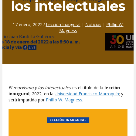
los intelectuales
17 enero, 2022
/
Lección Inaugural
|
Noticias
|
Phillip W.
Magness
El marxismo y los intelectuales
es el título de la
lección
inaugural
, 2022, en la
Universidad Francisco Marroquín
; y
será impartida por
Phillip W. Magness
.