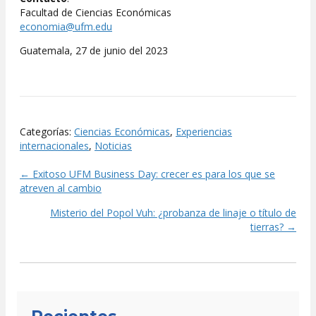
Facultad de Ciencias Económicas
economia@ufm.edu
Guatemala, 27 de junio del 2023
Categorías:
Ciencias Económicas
,
Experiencias
internacionales
,
Noticias
← Exitoso UFM Business Day: crecer es para los que se
Posts
atreven al cambio
navigation
Misterio del Popol Vuh: ¿probanza de linaje o título de
tierras? →