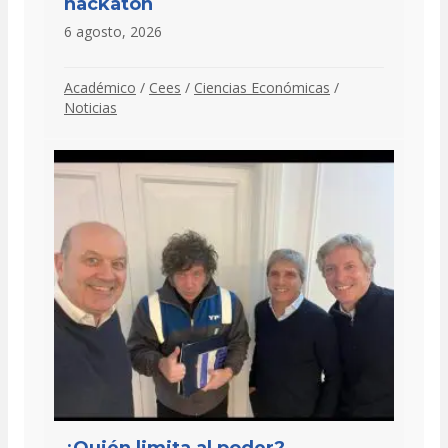
hackatón
6 agosto, 2026
Académico
/
Cees
/
Ciencias Económicas
/
Noticias
¿Quién limita al poder?