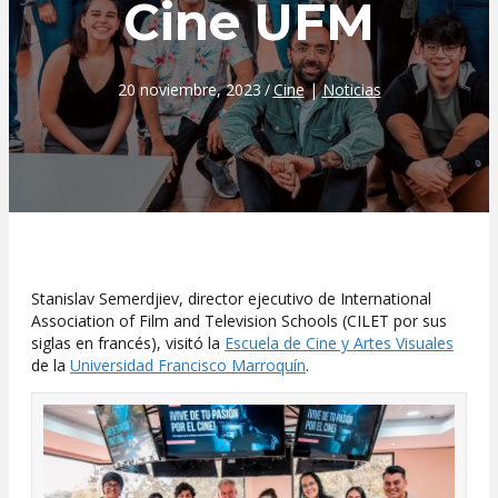
Cine UFM
20 noviembre, 2023
/
Cine
|
Noticias
Stanislav Semerdjiev, director ejecutivo de International
Association of Film and Television Schools (CILET por sus
siglas en francés), visitó la
Escuela de Cine y Artes Visuales
de la
Universidad Francisco Marroquín
.