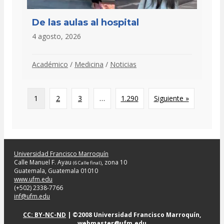
De las aulas al hospital
4 agosto, 2026
Académico
/
Medicina
/
Noticias
1
2
3
…
1.290
Siguiente »
Universidad Francisco Marroquín
Calle Manuel F. Ayau
, zona 10
(6 Calle final)
Guatemala, Guatemala 01010
www.ufm.edu
(+502) 2338-7766
inf@ufm.edu
CC: BY-NC-ND
| ©2008 Universidad Francisco Marroquín,
webmaster@ufm.edu