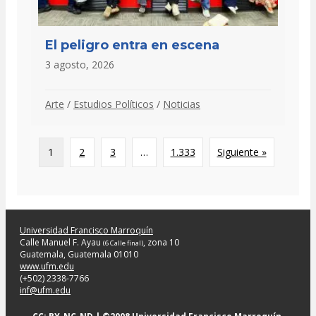
El peligro entra en escena
3 agosto, 2026
Arte
/
Estudios Políticos
/
Noticias
1
2
3
…
1.333
Siguiente »
Universidad Francisco Marroquín
Calle Manuel F. Ayau
, zona 10
(6 Calle final)
Guatemala, Guatemala 01010
www.ufm.edu
(+502) 2338-7766
inf@ufm.edu