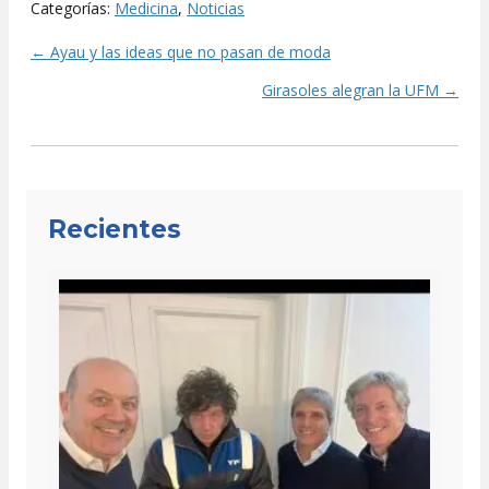
Categorías:
Medicina
,
Noticias
← Ayau y las ideas que no pasan de moda
Posts
Girasoles alegran la UFM →
navigation
Recientes