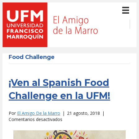
Food Challenge
¡Ven al Spanish Food
Challenge en la UFM!
Por
El Amigo De la Marro
|
21 agosto, 2018
|
en
Comentarios desactivados
¡Ven
al
Spanish