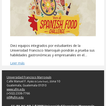
Food
Challenge
en
la
UFM!
Diez equipos integrados por estudiantes de la
Universidad Francisco Marroquín pondrán a prueba sus
habilidades gastronómicas y empresariales en el…
Leer más
Universidad Francisco Marroquín
Calle Manuel F. Ayau
, zona 10
(6 Calle final)
Guatemala, Guatemala 01010
www.ufm.edu
(+502) 2338-7766
inf@ufm.edu