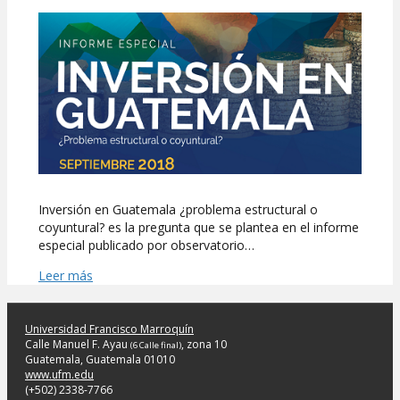
Market
Trends
publicó
informe
sobre
inversión
en
Guatemala
Inversión en Guatemala ¿problema estructural o
coyuntural? es la pregunta que se plantea en el informe
especial publicado por observatorio…
Leer más
Universidad Francisco Marroquín
Calle Manuel F. Ayau
, zona 10
(6 Calle final)
Guatemala, Guatemala 01010
www.ufm.edu
(+502) 2338-7766