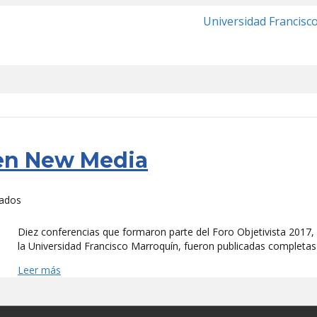
Universidad Francisc
 en New Media
en
vados
Foro
Objetivista
Diez conferencias que formaron parte del Foro Objetivista 2017,
publicado
la Universidad Francisco Marroquín, fueron publicadas completas
en
Leer más
New
Media