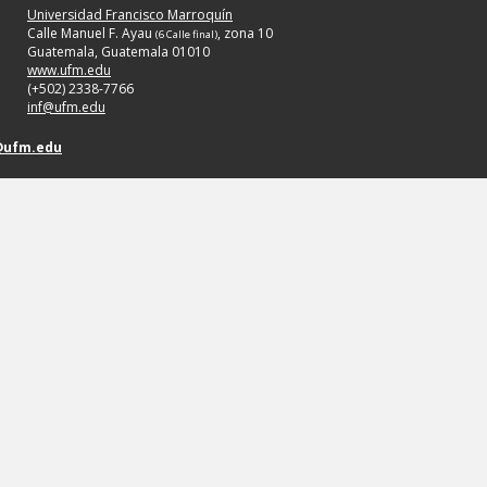
Universidad Francisco Marroquín
Calle Manuel F. Ayau
, zona 10
(6 Calle final)
Guatemala, Guatemala 01010
www.ufm.edu
(+502) 2338-7766
inf@ufm.edu
@ufm.edu