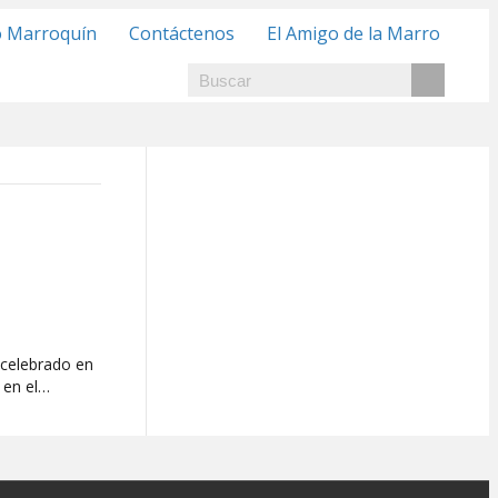
o Marroquín
Contáctenos
El Amigo de la Marro
 celebrado en
 en el…