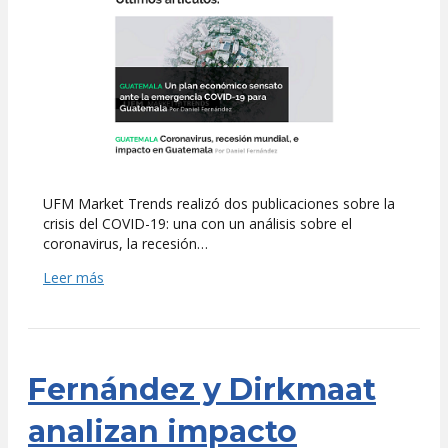
Trends
publicó
artículos
sobre
impacto
económico
del
COVID-
19
UFM Market Trends realizó dos publicaciones sobre la
crisis del COVID-19: una con un análisis sobre el
coronavirus, la recesión…
Leer más
Fernández y Dirkmaat
analizan impacto