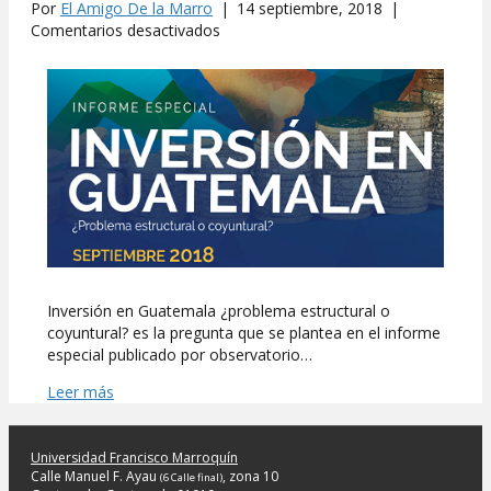
Por
El Amigo De la Marro
|
14 septiembre, 2018
|
en
Comentarios desactivados
UFM
Market
Trends
publicó
informe
sobre
inversión
en
Guatemala
Inversión en Guatemala ¿problema estructural o
coyuntural? es la pregunta que se plantea en el informe
especial publicado por observatorio…
Leer más
Universidad Francisco Marroquín
Calle Manuel F. Ayau
, zona 10
(6 Calle final)