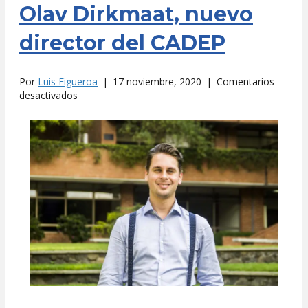
Olav Dirkmaat, nuevo
director del CADEP
Por
Luis Figueroa
|
17 noviembre, 2020
|
Comentarios
en
desactivados
Olav
Dirkmaat,
nuevo
director
del
CADEP