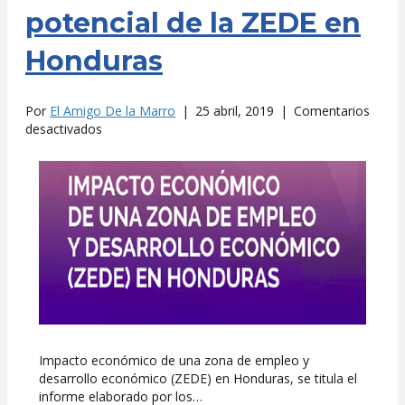
potencial de la ZEDE en
Honduras
Por
El Amigo De la Marro
|
25 abril, 2019
|
Comentarios
en
desactivados
Fernández
y
Dirkmaat
analizan
impacto
potencial
de
la
ZEDE
en
Honduras
Impacto económico de una zona de empleo y
desarrollo económico (ZEDE) en Honduras, se titula el
informe elaborado por los…