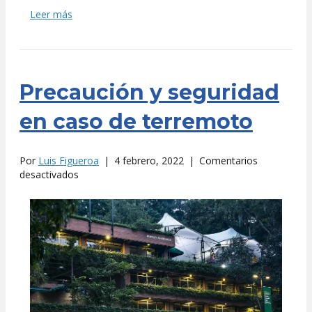
Leer más
Precaución y seguridad
en caso de terremoto
Por
Luis Figueroa
|
4 febrero, 2022
|
Comentarios
en
desactivados
Precaución
y
seguridad
en
caso
de
terremoto