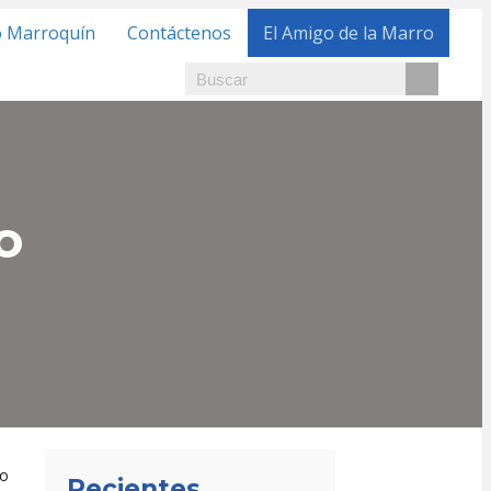
o Marroquín
Contáctenos
El Amigo de la Marro
o
io
Recientes