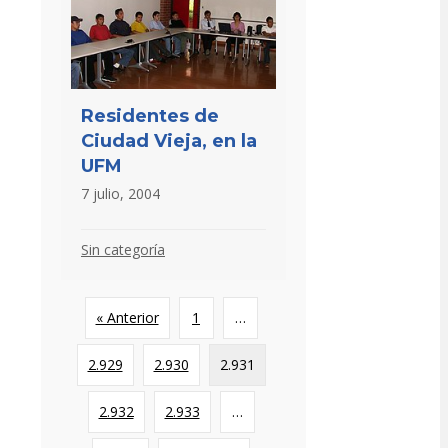
Residentes de
Ciudad Vieja, en la
UFM
7 julio, 2004
Sin categoría
« Anterior
1
…
2.929
2.930
2.931
2.932
2.933
…