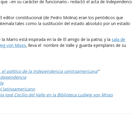
a que –en su carácter de funcionario– redactó el acta de Independenci
El editor constitucional (de Pedro Molina) eran los periódicos que
uatemala tales como la sustitución del estado absoluto por un estado
la Marro está inspirada en la de El amigo de la patria; y la
sala de
wig von Mises
, lleva el nombre de Valle y guarda ejemplares de su
e, el político de la Independencia centroamericana
”
 Independencia
le
al latinoamericano
a José Cecilio del Valle en la Biblioteca Ludwig von Mises