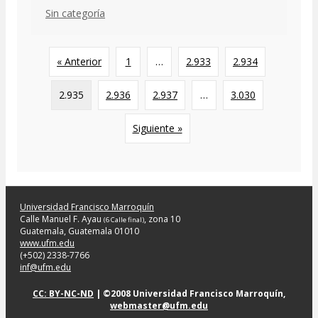
Sin categoría
« Anterior
1
…
2.933
2.934
2.935
2.936
2.937
…
3.030
Siguiente »
Universidad Francisco Marroquín
Calle Manuel F. Ayau
, zona 10
(6 Calle final)
Guatemala, Guatemala 01010
www.ufm.edu
(+502) 2338-7766
inf@ufm.edu
CC: BY-NC-ND
| ©2008 Universidad Francisco Marroquín,
webmaster@ufm.edu