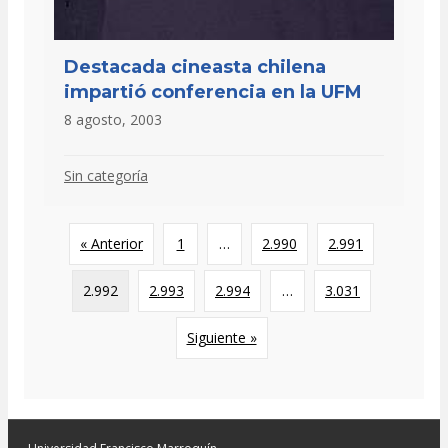
Destacada cineasta chilena
impartió conferencia en la UFM
8 agosto, 2003
Sin categoría
« Anterior
1
…
2.990
2.991
2.992
2.993
2.994
…
3.031
Siguiente »