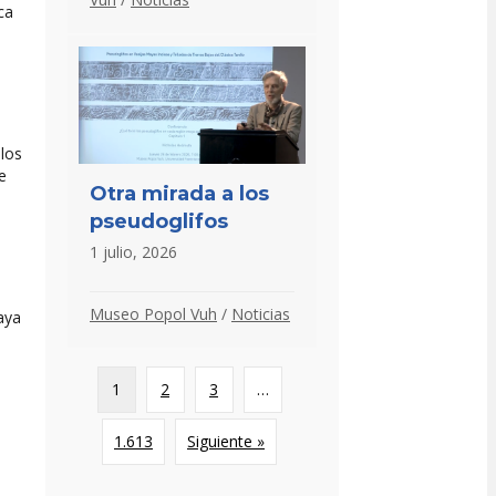
ca
llos
e
Otra mirada a los
pseudoglifos
1 julio, 2026
Museo Popol Vuh
/
Noticias
aya
1
2
3
…
1.613
Siguiente »