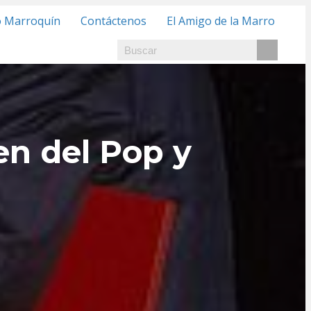
o Marroquín
Contáctenos
El Amigo de la Marro
n del Pop y