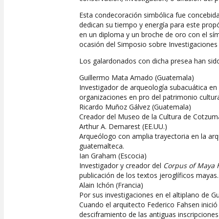
Esta condecoración simbólica fue concebida
dedican su tiempo y energía para este prop
en un diploma y un broche de oro con el s
ocasión del Simposio sobre Investigacione
Los galardonados con dicha presea han sid
Guillermo Mata Amado (Guatemala)
Investigador de arqueología subacuática en 
organizaciones en pro del patrimonio cultura
Ricardo Muñoz Gálvez (Guatemala)
Creador del Museo de la Cultura de Cotzuma
Arthur A. Demarest (EE.UU.)
Arqueólogo con amplia trayectoria en la ar
guatemalteca.
Ian Graham (Escocia)
Investigador y creador del
Corpus of Maya H
publicación de los textos jeroglíficos mayas.
Alain Ichón (Francia)
Por sus investigaciones en el altiplano de G
Cuando el arquitecto Federico Fahsen inició 
desciframiento de las antiguas inscripcion