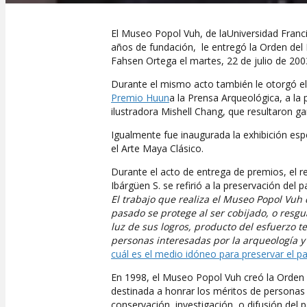
El Museo Popol Vuh, de laUniversidad Fran
años de fundación, le entregó la Orden del 
Fahsen Ortega el martes, 22 de julio de 200
Durante el mismo acto también le otorgó el
Premio Huun
a la Prensa Arqueológica, a la p
ilustradora Mishell Chang, que resultaron g
Igualmente fue inaugurada la exhibición esp
el Arte Maya Clásico.
Durante el acto de entrega de premios, el r
Ibárgüen S. se refirió a la preservación del 
El trabajo que realiza el Museo Popol Vu
pasado se protege al ser cobijado, o resg
luz de sus logros, producto del esfuerzo 
personas interesadas por la arqueología y 
cuál es el medio idóneo para preservar el p
En 1998, el Museo Popol Vuh creó la Orden
destinada a honrar los méritos de personas 
conservación, investigación, o difusión del 