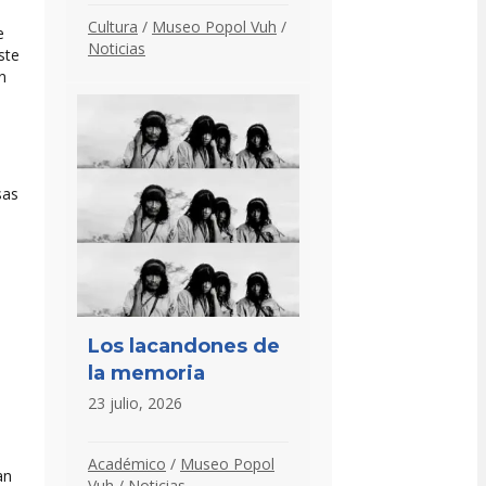
Cultura
/
Museo Popol Vuh
/
e
Noticias
ste
n
sas
Los lacandones de
la memoria
23 julio, 2026
Académico
/
Museo Popol
an
Vuh
/
Noticias