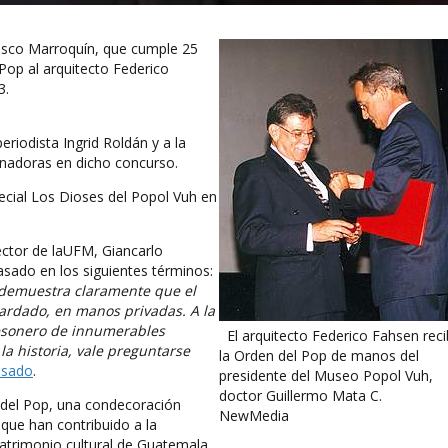
cisco Marroquín, que cumple 25
Pop al arquitecto Federico
3.
eriodista Ingrid Roldán y a la
anadoras en dicho concurso.
ecial Los Dioses del Popol Vuh en
ector de laUFM, Giancarlo
pasado en los siguientes términos:
h demuestra claramente que el
uardado, en manos privadas. A la
tesonero de innumerables
El arquitecto Federico Fahsen reci
la historia, vale preguntarse
la Orden del Pop de manos del
asado
.
presidente del Museo Popol Vuh,
doctor Guillermo Mata C.
 del Pop, una condecoración
NewMedia
que han contribuido a la
patrimonio cultural de Guatemala.