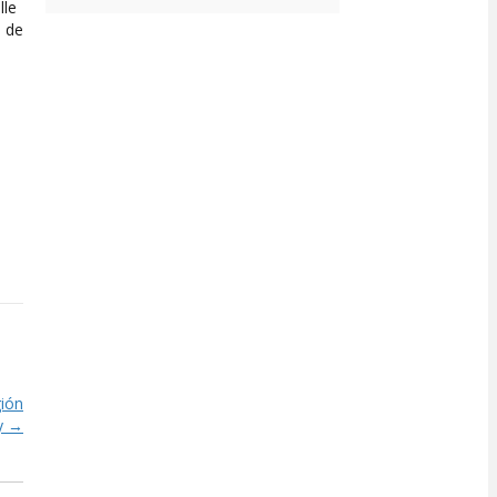
lle
, de
gión
y →