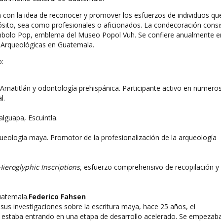
 con la idea de reconocer y promover los esfuerzos de individuos qu
ósito, sea como profesionales o aficionados. La condecoración consi
ímbolo Pop, emblema del Museo Popol Vuh. Se confiere anualmente e
s Arqueológicas en Guatemala.
o:
Amatitlán y odontología prehispánica. Participante activo en numero
l.
lguapa, Escuintla.
queología maya. Promotor de la profesionalización de la arqueología
ieroglyphic Inscriptions
, esfuerzo comprehensivo de recopilación y
uatemala.
Federico Fahsen
sus investigaciones sobre la escritura maya, hace 25 años, el
es estaba entrando en una etapa de desarrollo acelerado. Se empezab