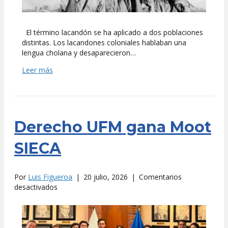
El término lacandón se ha aplicado a dos poblaciones
distintas. Los lacandones coloniales hablaban una
lengua cholana y desaparecieron…
Leer más
Derecho UFM gana Moot
SIECA
Por
Luis Figueroa
|
20 julio, 2026
|
Comentarios
en
desactivados
Derecho
UFM
gana
Moot