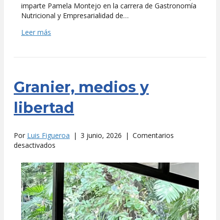
imparte Pamela Montejo en la carrera de Gastronomía
Nutricional y Empresarialidad de…
Leer más
Granier, medios y
libertad
Por
Luis Figueroa
|
3 junio, 2026
|
Comentarios
en
desactivados
Granier,
medios
y
libertad