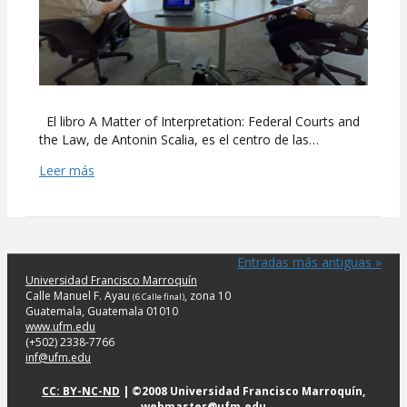
El libro A Matter of Interpretation: Federal Courts and
the Law, de Antonin Scalia, es el centro de las…
Leer más
Entradas más antiguas »
Universidad Francisco Marroquín
Calle Manuel F. Ayau
, zona 10
(6 Calle final)
Guatemala, Guatemala 01010
www.ufm.edu
(+502) 2338-7766
inf@ufm.edu
CC: BY-NC-ND
| ©2008 Universidad Francisco Marroquín,
webmaster@ufm.edu