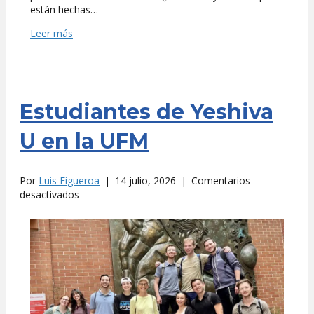
están hechas…
Leer más
Estudiantes de Yeshiva
U en la UFM
Por
Luis Figueroa
|
14 julio, 2026
|
Comentarios
en
desactivados
Estudiantes
de
Yeshiva
U
en
la
UFM