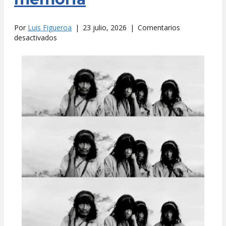
Por
Luis Figueroa
|
23 julio, 2026
|
Comentarios
en
desactivados
Los
lacandones
de
la
memoria