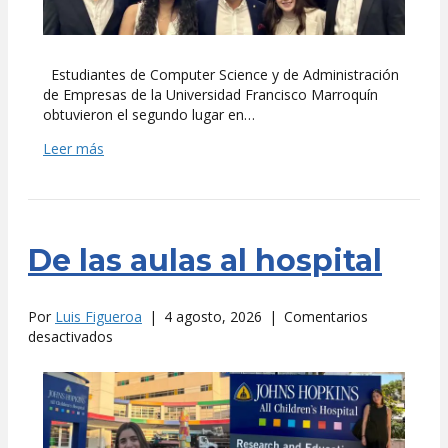
Estudiantes de Computer Science y de Administración
de Empresas de la Universidad Francisco Marroquín
obtuvieron el segundo lugar en…
Leer más
De las aulas al hospital
Por
Luis Figueroa
|
4 agosto, 2026
|
Comentarios
en
desactivados
De
las
aulas
al
hospital