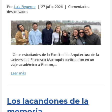
Por
Luis Figueroa
|
27 julio, 2026
|
Comentarios
en
desactivados
Estudiantes
de
la
UFM
en
RAPID
+
TCT
Once estudiantes de la Facultad de Arquitectura de la
Universidad Francisco Marroquín participaron en un
viaje académico a Boston,…
Leer más
Los lacandones de la
memoria