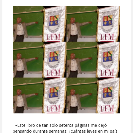
José
Libros
y
un
libro
de
Muso
«Este libro de tan solo setenta páginas me dejó
pensando durante semanas: ¿cuántas leyes en mi país