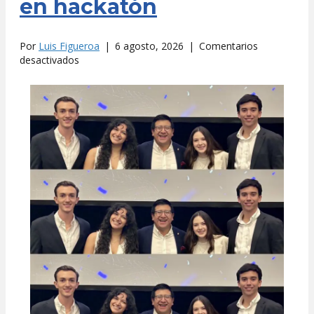
en hackatón
Por
Luis Figueroa
|
6 agosto, 2026
|
Comentarios
en
desactivados
Estudiantes
UFM
ganan
en
hackatón