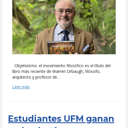
en
movimiento
Objetivismo: el movimiento filosófico es el título del
libro más reciente de Warren Orbaugh, filósofo,
arquitecto y profesor de…
Leer más
Estudiantes UFM ganan