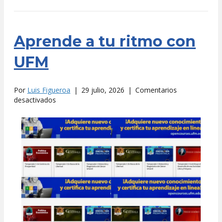
Aprende a tu ritmo con
UFM
Por
Luis Figueroa
|
29 julio, 2026
|
Comentarios
en
desactivados
Aprende
a
tu
ritmo
con
UFM