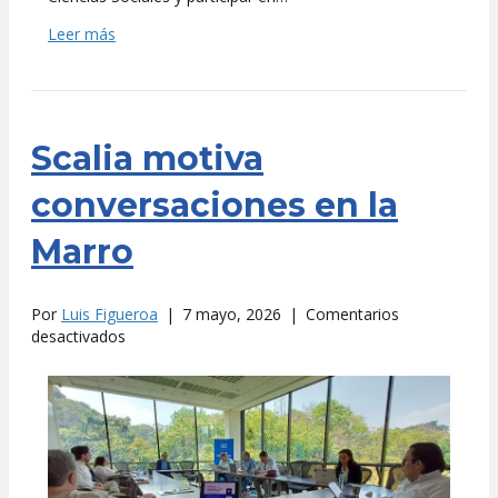
Leer más
Scalia motiva
conversaciones en la
Marro
Por
Luis Figueroa
|
7 mayo, 2026
|
Comentarios
en
desactivados
Scalia
motiva
conversaciones
en
la
Marro