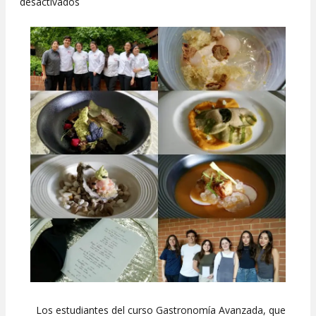
en
desactivados
Del
Mar
al
Cielo
en
la
UFM
Los estudiantes del curso Gastronomía Avanzada, que