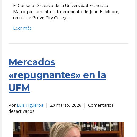
El Consejo Directivo de la Universidad Francisco
Marroquín lamenta el fallecimiento de John H. Moore,
rector de Grove City College…
Leer más
Mercados
«repugnantes» en la
UFM
Por
Luis Figueroa
|
20 marzo, 2026
|
Comentarios
en
desactivados
Mercados
«repugnantes»
en
la