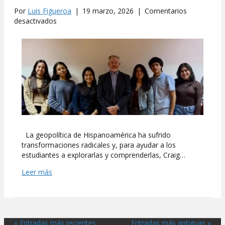
Por
Luis Figueroa
|
19 marzo, 2026
|
Comentarios
en
desactivados
Estrategia
global
e
Hispanoamérica
La geopolítica de Hispanoamérica ha sufrido
transformaciones radicales y, para ayudar a los
estudiantes a explorarlas y comprenderlas, Craig…
Leer más
« Entradas más recientes
Entradas más antiguas »