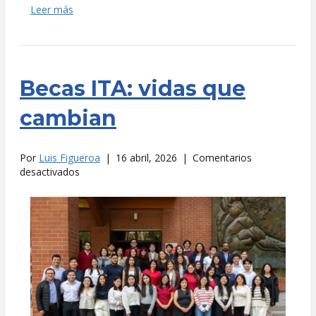
Leer más
Becas ITA: vidas que
cambian
Por
Luis Figueroa
|
16 abril, 2026
|
Comentarios
en
desactivados
Becas
ITA:
vidas
que
cambian