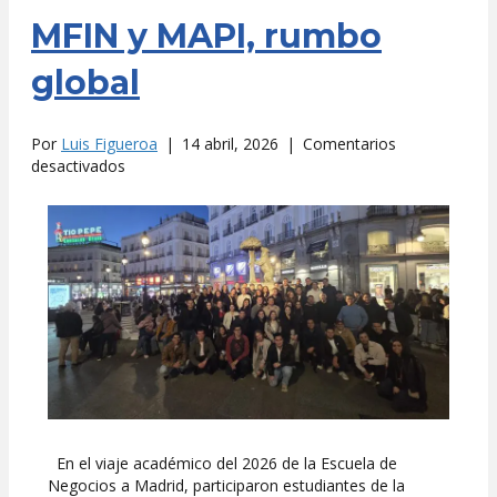
MFIN y MAPI, rumbo
global
Por
Luis Figueroa
|
14 abril, 2026
|
Comentarios
en
desactivados
MFIN
y
MAPI,
rumbo
global
En el viaje académico del 2026 de la Escuela de
Negocios a Madrid, participaron estudiantes de la