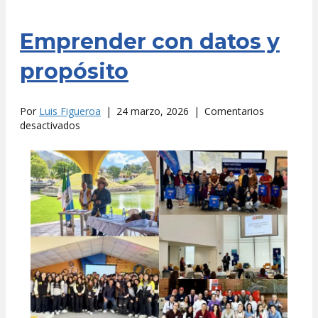
Emprender con datos y
propósito
Por
Luis Figueroa
|
24 marzo, 2026
|
Comentarios
en
desactivados
Emprender
con
datos
y
propósito