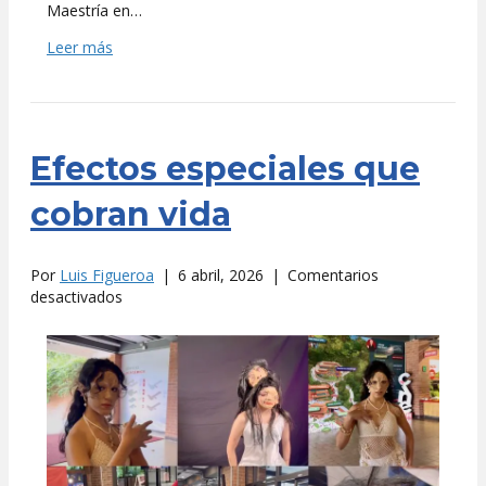
Maestría en…
Leer más
Efectos especiales que
cobran vida
Por
Luis Figueroa
|
6 abril, 2026
|
Comentarios
en
desactivados
Efectos
especiales
que
cobran
vida