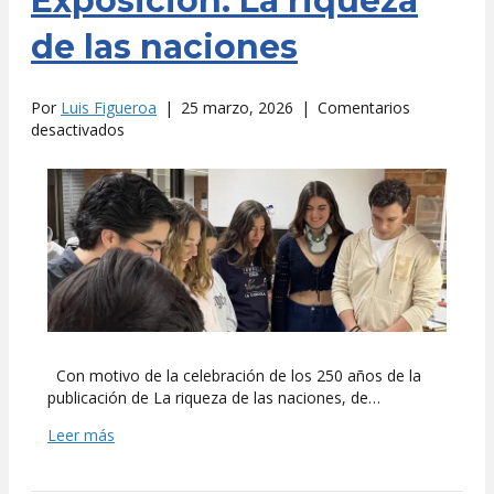
Exposición: La riqueza
de las naciones
Por
Luis Figueroa
|
25 marzo, 2026
|
Comentarios
en
desactivados
Exposición:
La
riqueza
de
las
naciones
Con motivo de la celebración de los 250 años de la
publicación de La riqueza de las naciones, de…
Leer más