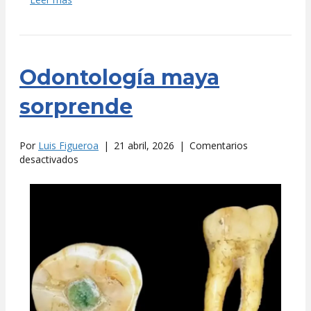
Odontología maya
sorprende
Por
Luis Figueroa
|
21 abril, 2026
|
Comentarios
en
desactivados
Odontología
maya
sorprende