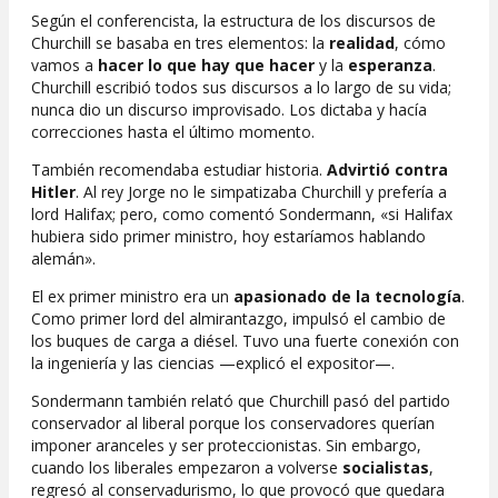
Según el conferencista, la estructura de los discursos de
Churchill se basaba en tres elementos: la
realidad
, cómo
vamos a
hacer lo que hay que hacer
y la
esperanza
.
Churchill escribió todos sus discursos a lo largo de su vida;
nunca dio un discurso improvisado. Los dictaba y hacía
correcciones hasta el último momento.
También recomendaba estudiar historia.
Advirtió contra
Hitler
. Al rey Jorge no le simpatizaba Churchill y prefería a
lord Halifax; pero, como comentó Sondermann, «si Halifax
hubiera sido primer ministro, hoy estaríamos hablando
alemán».
El ex primer ministro era un
apasionado de la tecnología
.
Como primer lord del almirantazgo, impulsó el cambio de
los buques de carga a diésel. Tuvo una fuerte conexión con
la ingeniería y las ciencias —explicó el expositor—.
Sondermann también relató que Churchill pasó del partido
conservador al liberal porque los conservadores querían
imponer aranceles y ser proteccionistas. Sin embargo,
cuando los liberales empezaron a volverse
socialistas
,
regresó al conservadurismo, lo que provocó que quedara