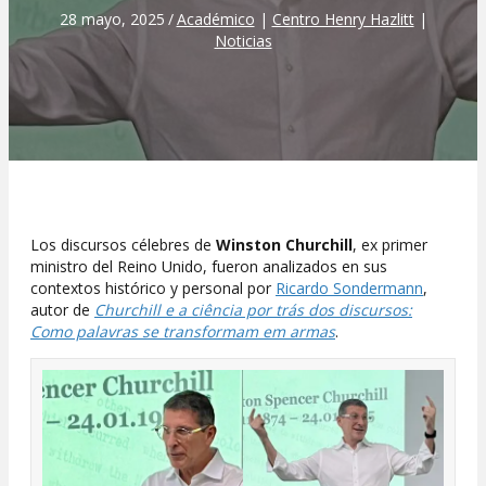
28 mayo, 2025
/
Académico
|
Centro Henry Hazlitt
|
Noticias
Los discursos célebres de
Winston Churchill
, ex primer
ministro del Reino Unido, fueron analizados en sus
contextos histórico y personal por
Ricardo Sondermann
,
autor de
Churchill e a ciência por trás dos discursos:
Como palavras se transformam em armas
.