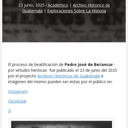
23 junio, 2025
/
Académico
|
Archivo Historico de
Guatemala
|
Exploraciones Sobre La Historia
El proceso de beatificación de
Pedro José de Betancur
-
por virtudes heróicas- fue publicado el 23 de junio del 2025
por el proyecto
Archivos Históricos de Guatemala
e
imágenes del mismo pueden ser vistas por el público en:
Instagram
.
Facebook
.
X
.