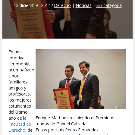
12 diciembre, 2014
/
Derecho
|
Noticias
|
Sin categoría
En una
emotiva
ceremonia,
acompañado
s por
familiares,
amigos y
profesores,
los mejores
estudiantes
del último
Enrique Martínez recibiendo el Premio de
año de la
manos de Gabriel Calzada.
Facultad de
Fotos por Luis Pedro Fernández.
Derecho
, de