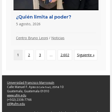
¿Quién limita al poder?
5 agosto, 2026
Centro Bruno Leoni
/
Noticias
1
2
3
…
2.602
Siguiente »
Universidad Francisco Marroquín
Calle Manuel F. Ayau
, zona 10
(6 Calle final)
Guatemala, Guatemala 01010
www.ufm.edu
(+502) 2338-7766
inf@ufm.edu