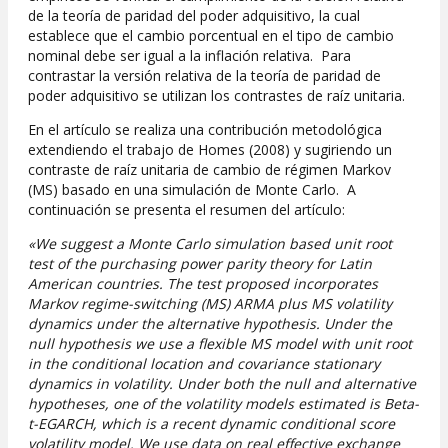
de la teoría de paridad del poder adquisitivo, la cual
establece que el cambio porcentual en el tipo de cambio
nominal debe ser igual a la inflación relativa. Para
contrastar la versión relativa de la teoría de paridad de
poder adquisitivo se utilizan los contrastes de raíz unitaria.
En el artículo se realiza una contribución metodológica
extendiendo el trabajo de Homes (2008) y sugiriendo un
contraste de raíz unitaria de cambio de régimen Markov
(MS) basado en una simulación de Monte Carlo. A
continuación se presenta el resumen del artículo:
«We suggest a Monte Carlo simulation based unit root
test of the purchasing power parity theory for Latin
American countries. The test proposed incorporates
Markov regime-switching (MS) ARMA plus MS volatility
dynamics under the alternative hypothesis. Under the
null hypothesis we use a flexible MS model with unit root
in the conditional location and covariance stationary
dynamics in volatility. Under both the null and alternative
hypotheses, one of the volatility models estimated is Beta-
t-EGARCH, which is a recent dynamic conditional score
volatility model. We use data on real effective exchange