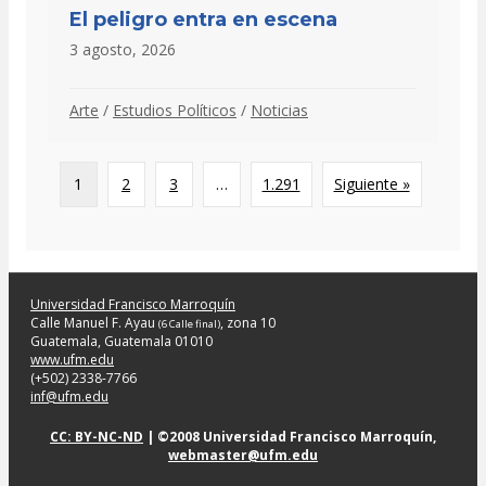
El peligro entra en escena
3 agosto, 2026
Arte
/
Estudios Políticos
/
Noticias
1
2
3
…
1.291
Siguiente »
Universidad Francisco Marroquín
Calle Manuel F. Ayau
, zona 10
(6 Calle final)
Guatemala, Guatemala 01010
www.ufm.edu
(+502) 2338-7766
inf@ufm.edu
CC: BY-NC-ND
| ©2008 Universidad Francisco Marroquín,
webmaster@ufm.edu