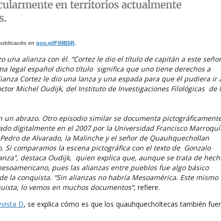
 publicacdo en
goo.gl/FiMB5R
.
una alianza con él. “Cortez le dio el título de capitán a este seño
ema legal español dicho título significa que uno tiene derechos a
lianza Cortez le dio una lanza y una espada para que él pudiera ir a
octor Michel Oudijk, del Instituto de Investigaciones Filológicas de 
n un abrazo. Otro episodio similar se documenta pictográficament
rado digitalmente en el 2007 por la Universidad Francisco Marroquí
, Pedro de Alvarado, la Malinche y el señor de Quauhquechollan
o. Si comparamos la escena pictográfica con el texto de Gonzalo
nza”, destaca Oudijk, quien explica que, aunque se trata de hech
esoamericano, pues las alianzas entre pueblos fue algo básico
 de la conquista. “Sin alianzas no habría Mesoamérica. Este mismo
nquista, lo vemos en muchos documentos”
, refiere.
vista D
, se explica cómo es que los quauhquecholtecas también fue