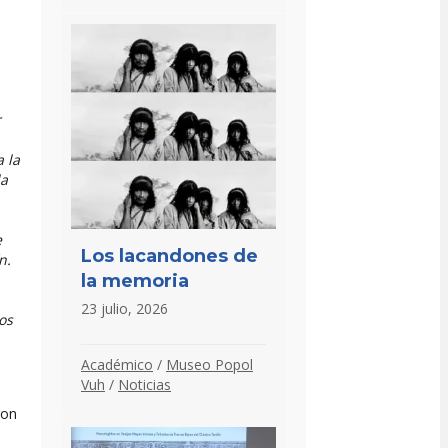
r
 la
la
e
Los lacandones de
n.
la memoria
23 julio, 2026
os
Académico
/
Museo Popol
Vuh
/
Noticias
ron