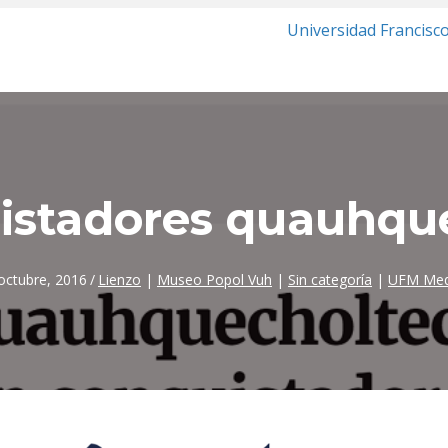
Universidad Francisc
istadores quauhqu
octubre, 2016
/
Lienzo
|
Museo Popol Vuh
|
Sin categoría
|
UFM Med