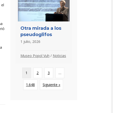
 el
na
Otra mirada a los
rió
pseudoglifos
1 julio, 2026
ta
Museo Popol Vuh
/
Noticias
1
2
3
…
1.648
Siguiente »