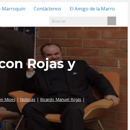
o Marroquín
Contáctenos
El Amigo de la Marro
 con Rojas y
on Mises
|
Noticias
|
Ricardo Manuel Rojas
|