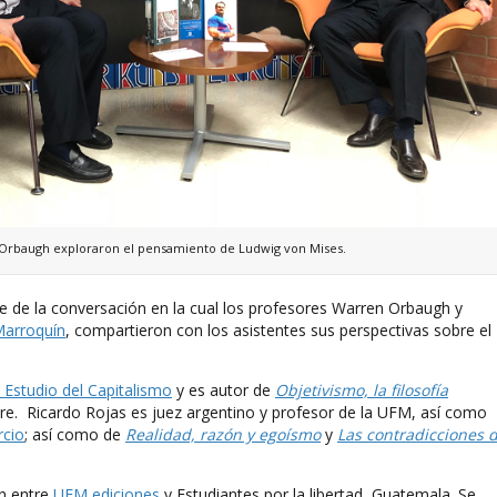
 Orbaugh exploraron el pensamiento de Ludwig von Mises.
 de la conversación en la cual los profesores Warren Orbaugh y
Marroquín
, compartieron con los asistentes sus perspectivas sobre el
 Estudio del Capitalismo
y es autor de
Objetivismo, la filosofía
bre. Ricardo Rojas es juez argentino y profesor de la UFM, así como
rcio
; así como de
Realidad, razón y egoísmo
y
Las contradicciones d
ón entre
UFM ediciones
y Estudiantes por la libertad, Guatemala. Se