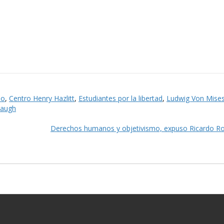
mo
,
Centro Henry Hazlitt
,
Estudiantes por la libertad
,
Ludwig Von Mise
baugh
Derechos humanos y objetivismo, expuso Ricardo Ro