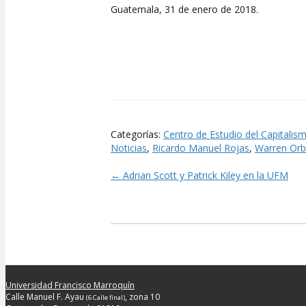
Guatemala, 31 de enero de 2018.
Categorías:
Centro de Estudio del Capitalis
Noticias
,
Ricardo Manuel Rojas
,
Warren Or
← Adrian Scott y Patrick Kiley en la UFM
Posts
navigation
Universidad Francisco Marroquín
Calle Manuel F. Ayau
, zona 10
(6 Calle final)