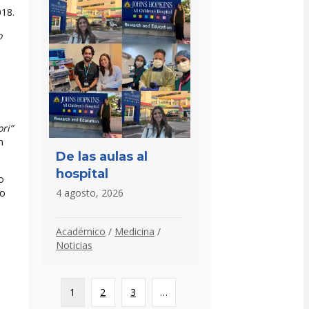
018.
o
ori”
h
De las aulas al
hospital
o
4 agosto, 2026
ho
Académico
/
Medicina
/
Noticias
1
2
3
…