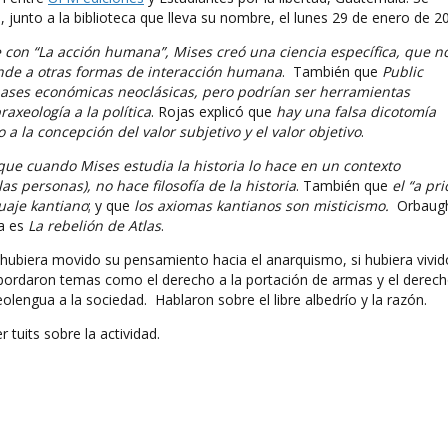
 junto a la biblioteca que lleva su nombre, el lunes 29 de enero de 2
 con “La acción humana”, Mises creó una ciencia específica, que n
pande a otras formas de interacción humana
. También que
Public
 bases económicas neoclásicas, pero podrían ser herramientas
raxeología a la política
. Rojas explicó que
hay una falsa dicotomía
 a la concepción del valor subjetivo y el valor objetivo
.
que cuando Mises estudia la historia lo hace en un contexto
as personas), no hace filosofía de la historia
. También que
el “a pri
uaje kantiano
; y que
los axiomas kantianos son misticismo.
Orbaug
a es
La rebelión de Atlas
.
 hubiera movido su pensamiento hacia el anarquismo, si hubiera vivid
bordaron temas como el derecho a la portación de armas y el derec
olengua a la sociedad. Hablaron sobre el libre albedrío y la razón.
 tuits sobre la actividad.