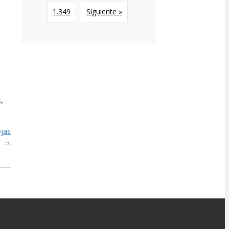
1.349
Siguiente »
s
,
jas
→