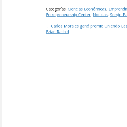
Categorías:
Ciencias Económicas
,
Emprendi
Entrepreneurship Center
,
Noticias
,
Sergio Pa
← Carlos Morales ganó premio Uniendo La
Posts
Brian Rashid
navigation