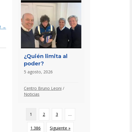
! →
¿Quién limita al
poder?
5 agosto, 2026
Centro Bruno Leoni
/
Noticias
1
2
3
…
1.386
Siguiente »