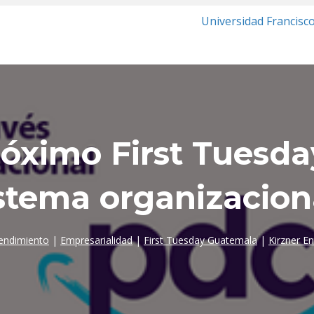
Universidad Francisc
róximo First Tuesda
stema organizacion
endimiento
|
Empresarialidad
|
First Tuesday Guatemala
|
Kirzner E