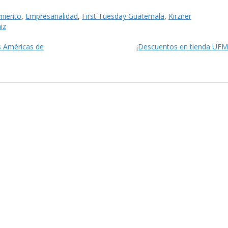
miento
,
Empresarialidad
,
First Tuesday Guatemala
,
Kirzner
iz
s Américas de
¡Descuentos en tienda UFM