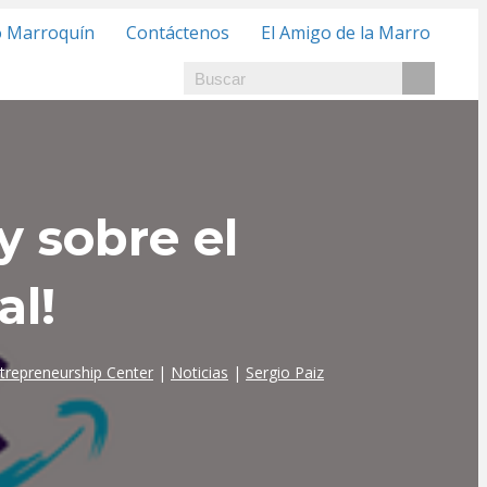
o Marroquín
Contáctenos
El Amigo de la Marro
y sobre el
al!
ntrepreneurship Center
|
Noticias
|
Sergio Paiz