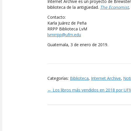
Internet Archive es un proyecto de Brewster 
biblioteca de la antigüedad.
The Economist
,
Contacto:
Karla Juárez de Peña
RRPP Biblioteca LvM
lvmrrpp@ufm.edu
Guatemala, 3 de enero de 2019.
Categorías:
Biblioteca
,
Internet Archive
,
Noti
← Los libros más vendidos en 2018 por UF
Posts
navigation