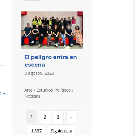
El peligro entra en
escena
3 agosto, 2026
Arte
/
Estudios Políticos
/
ay →
Noticias
1
2
3
…
1.337
Siguiente »