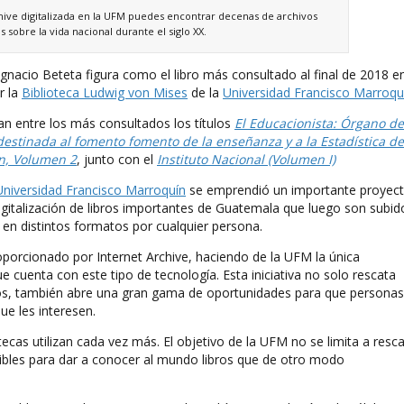
chive digitalizada en la UFM puedes encontrar decenas de archivos
s sobre la vida nacional durante el siglo XX.
gnacio Beteta figura como el libro más consultado al final de 2018 en
r la
Biblioteca Ludwig von Mises
de la
Universidad Francisco Marroqu
an entre los más consultados los títulos
El Educacionista: Órgano de
 destinada al fomento fomento de la enseñanza y a la Estadística de
ón, Volumen 2
, junto con el
Instituto Nacional (Volumen I)
Universidad Francisco Marroquín
se emprendió un importante proyec
 digitalización de libros importantes de Guatemala que luego son subid
 en distintos formatos por cualquier persona.
oporcionado por Internet Archive, haciendo de la UFM la única
 cuenta con este tipo de tecnología. Esta iniciativa no solo rescata
dos, también abre una gran gama de oportunidades para que personas
e les interesen.
otecas utilizan cada vez más. El objetivo de la UFM no se limita a resc
sibles para dar a conocer al mundo libros que de otro modo