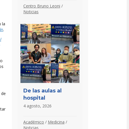
Centro Bruno Leoni
/
Noticias
 la
ín
.
l
to
os
De las aulas al
 de
hospital
4 agosto, 2026
atar
Académico
/
Medicina
/
Noticias