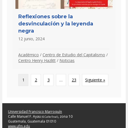
Reflexiones sobre la
desvinculación y la leyenda
negra
12 junio, 2024
Académico
/
Centro de Estudio del Capitalismo
/
Centro Henry Hazlitt
/
Noticias
1
2
3
…
23
Siguiente »
Universidad Francisco Marroquín
Calle Manuel F. Ayau
, zona 10
(6 Calle final)
Guatemala, Guatemala 01010
www.ufm.edu