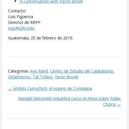
A Conversation with Yaron Brook
Contacto:
Luis Figueroa
Director de RRPP
rrpp@ufm.edu
Guatemala, 25 de febrero de 2019.
Categorías:
Ayn Rand
,
Centro de Estudio del Capitalismo
,
Objetivismo
,
Tal Tsfany
,
Yaron Brook
← Andrés Curruchich, el espejo de Comalapa
Posts
Randall Holcombe impartirá curso en línea sobre Public
navigation
Choice →