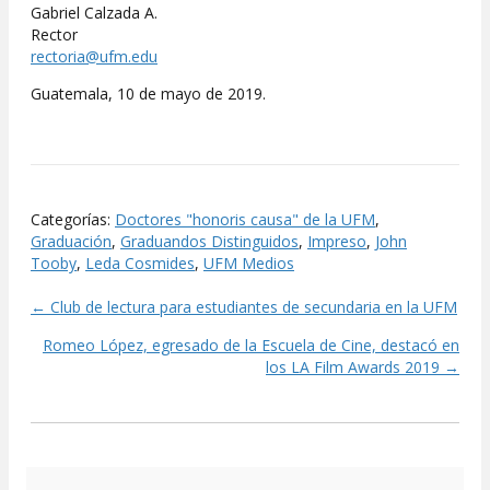
Gabriel Calzada A.
Rector
rectoria@ufm.edu
Guatemala, 10 de mayo de 2019.
Categorías:
Doctores "honoris causa" de la UFM
,
Graduación
,
Graduandos Distinguidos
,
Impreso
,
John
Tooby
,
Leda Cosmides
,
UFM Medios
← Club de lectura para estudiantes de secundaria en la UFM
Posts
Romeo López, egresado de la Escuela de Cine, destacó en
navigation
los LA Film Awards 2019 →