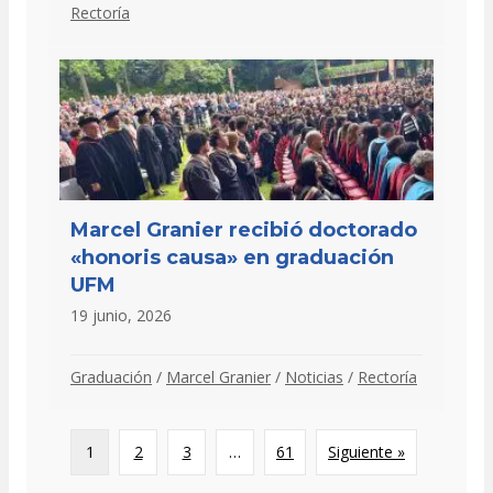
Rectoría
Marcel Granier recibió doctorado
«honoris causa» en graduación
UFM
19 junio, 2026
Graduación
/
Marcel Granier
/
Noticias
/
Rectoría
1
2
3
…
61
Siguiente »