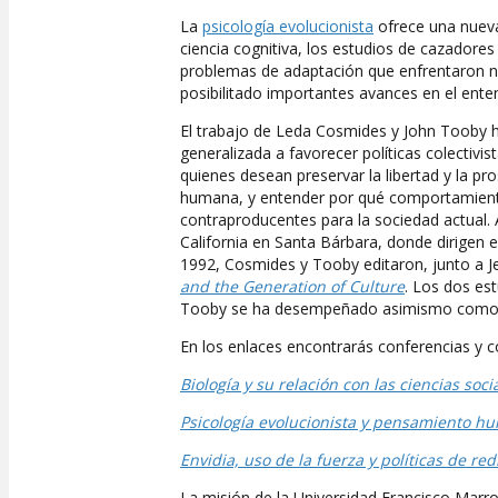
La
psicología evolucionista
ofrece una nueva 
ciencia cognitiva, los estudios de cazadores 
problemas de adaptación que enfrentaron n
posibilitado importantes avances en el ent
El trabajo de Leda Cosmides y John Tooby ha
generalizada a favorecer políticas colectivi
quienes desean preservar la libertad y la 
humana, y entender por qué comportamiento
contraproducentes para la sociedad actual.
California en Santa Bárbara, donde dirigen 
1992, Cosmides y Tooby editaron, junto a J
and the Generation of Culture
. Los dos es
Tooby se ha desempeñado asimismo como pr
En los enlaces encontrarás conferencias y c
Biología y su relación con las ciencias soci
Psicología evolucionista y pensamiento h
Envidia, uso de la fuerza y políticas de red
La misión de la Universidad Francisco Marroq