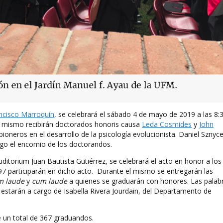
ncisco Marroquín
, se celebrará el sábado 4 de mayo de 2019 a las 8:
l mismo recibirán doctorados honoris causa
Leda Cosmides
y
John
eros en el desarrollo de la psicología evolucionista. Daniel Sznyce
rgo el encomio de los doctorandos.
Auditorium Juan Bautista Gutiérrez, se celebrará el acto en honor a los
97 participarán en dicho acto. Durante el mismo se entregarán las
m laude
y
cum laude
a quienes se graduarán con honores. Las palab
tarán a cargo de Isabella Rivera Jourdain, del Departamento de
e un total de 367 graduandos.