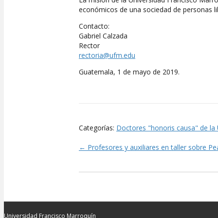
económicos de una sociedad de personas li
Contacto:
Gabriel Calzada
Rector
rectoria@ufm.edu
Guatemala, 1 de mayo de 2019.
Categorías:
Doctores "honoris causa" de l
← Profesores y auxiliares en taller sobre P
Posts
navigation
Universidad Francisco Marroquín