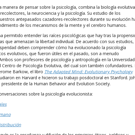
manera de pensar sobre la psicología, combina la biología evolutiva,
recolectores, la neurociencia y la psicología. Su estudio de los
uestros antepasados cazadores-recolectores durante su evolución h
endimiento de los mecanismos de la mente y el cerebro humanos.
 permitido entender las raíces psicológicas que hay tras la propensi
stas que amenazan la libertad individual. De acuerdo con sus estudios,
prosperidad deben comprender cómo ha evolucionado la psicología
s evolutivos, que fueron útiles en el pasado, son a menudo
 Ambos son profesores de psicología y antropología en la Universidad
el Centro de Psicología Evolutiva, del cual son también cofundadores.
erome Barkow, el libro
The Adapted Mind: Evolutionary Psychology
tudiaron en Harvard e hicieron su trabajo posdoctoral en Stanford. Jo
esidente de la Human Behavior and Evolution Society.
onversaciones sobre la psicología evolucionista:
ales
umano
istribución
uín es la enseñanza y difusión de los principios éticos, jurídicos y