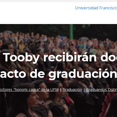
Universidad Francisc
 Tooby recibirán do
acto de graduació
ctores "honoris causa" de la UFM
|
Graduación
|
Graduandos Disti