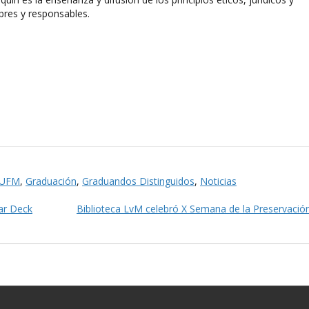
bres y responsables.
a UFM
,
Graduación
,
Graduandos Distinguidos
,
Noticias
ear Deck
Biblioteca LvM celebró X Semana de la Preservaci