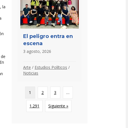
 la
a
ón
El peligro entra en
escena
3 agosto, 2026
 de
 En
Arte
/
Estudios Políticos
/
Noticias
hn
1
2
3
…
1.291
Siguiente »