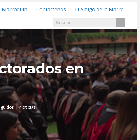
o Marroquín
Contáctenos
El Amigo de la Marro
ctorados en
n
nguidos
|
Noticias