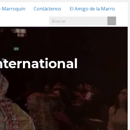
o Marroquín
Contáctenos
El Amigo de la Marro
nternational