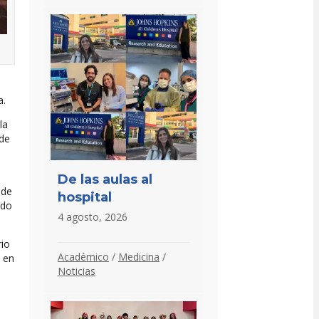
a.
la
 de
De las aulas al
 de
hospital
ndo
4 agosto, 2026
rio
Académico
/
Medicina
/
 en
Noticias