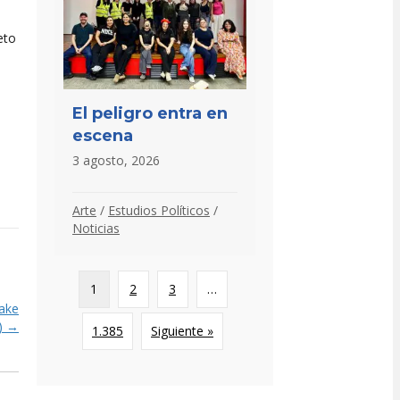
eto
El peligro entra en
escena
3 agosto, 2026
Arte
/
Estudios Políticos
/
Noticias
1
2
3
…
ake
) →
1.385
Siguiente »