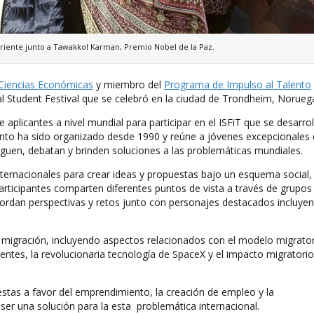
riente junto a Tawakkol Karman, Premio Nobel de la Paz.
 Ciencias Económicas
y miembro del
Programa de Impulso al Talento
onal Student Festival que se celebró en la ciudad de Trondheim, Norueg
 aplicantes a nivel mundial para participar en el ISFiT que se desarrol
ento ha sido organizado desde 1990 y reúne a jóvenes excepcionales
guen, debatan y brinden soluciones a las problemáticas mundiales.
internacionales para crear ideas y propuestas bajo un esquema social,
participantes comparten diferentes puntos de vista a través de grupos
bordan perspectivas y retos junto con personajes destacados incluye
 la migración, incluyendo aspectos relacionados con el modelo migrato
ntes, la revolucionaria tecnología de SpaceX y el impacto migratorio
tas a favor del emprendimiento, la creación de empleo y la
r una solución para la esta problemática internacional.