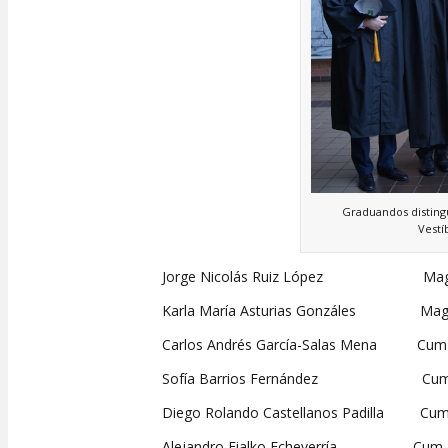
Graduandos distingu
Vestí
Jorge Nicolás Ruiz López Magn
Karla María Asturias Gonzáles Mag
Carlos Andrés García-Salas Mena Cum
Sofía Barrios Fernández Cum 
Diego Rolando Castellanos Padilla Cum
Alejandro Fialko Echeverría Cum 