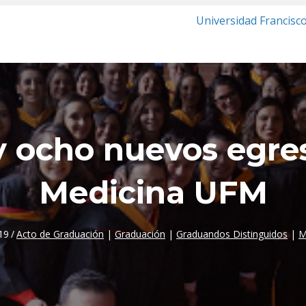
Universidad Francisc
 y ocho nuevos egre
Medicina UFM
19
/
Acto de Graduación
|
Graduación
|
Graduandos Distinguidos
|
M