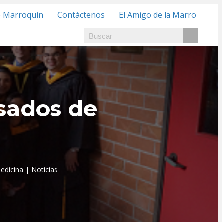
o Marroquín
Contáctenos
El Amigo de la Marro
sados de
edicina
|
Noticias