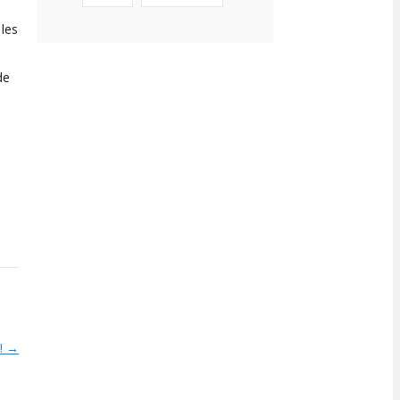
 les
de
s! →