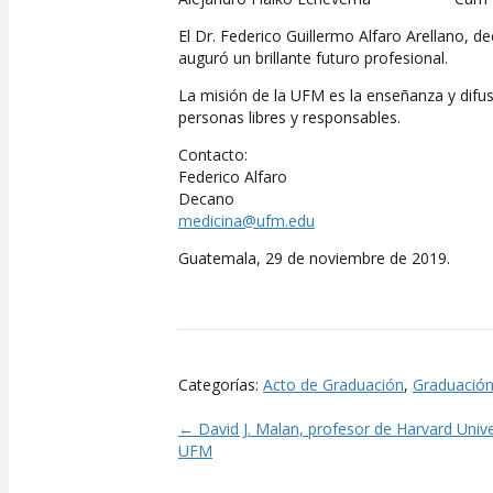
El Dr. Federico Guillermo Alfaro Arellano, de
auguró un brillante futuro profesional.
La misión de la UFM es la enseñanza y difus
personas libres y responsables.
Contacto:
Federico Alfaro
Decano
medicina@ufm.edu
Guatemala, 29 de noviembre de 2019.
Categorías:
Acto de Graduación
,
Graduació
← David J. Malan, profesor de Harvard Univers
Posts
UFM
navigation