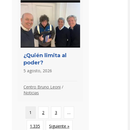
¿Quién limita al
poder?
5 agosto, 2026
Centro Bruno Leoni
/
Noticias
1
2
3
…
1.335
Siguiente »