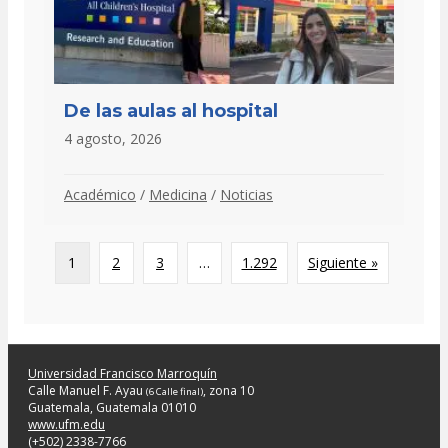
De las aulas al hospital
4 agosto, 2026
Académico
/
Medicina
/
Noticias
1
2
3
…
1.292
Siguiente »
Universidad Francisco Marroquín
Calle Manuel F. Ayau
, zona 10
(6 Calle final)
Guatemala, Guatemala 01010
www.ufm.edu
(+502) 2338-7766