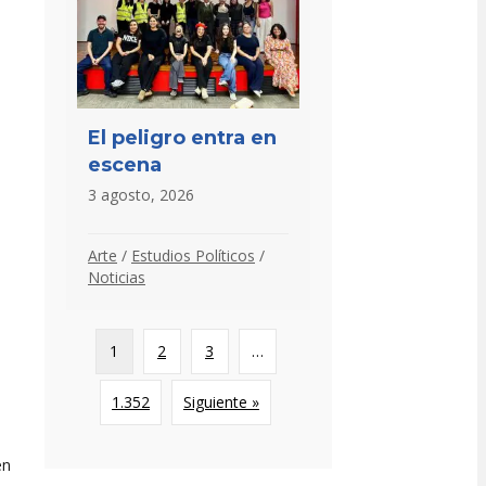
El peligro entra en
escena
3 agosto, 2026
Arte
/
Estudios Políticos
/
Noticias
1
2
3
…
1.352
Siguiente »
en