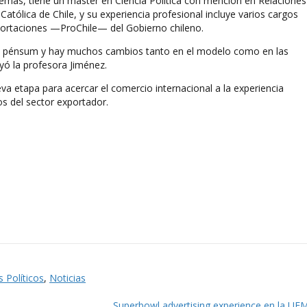
emás, tiene un máster en Ciencia Política con mención en Relaciones
 Católica de Chile, y su experiencia profesional incluye varios cargos
portaciones —ProChile— del Gobierno chileno.
 pénsum y hay muchos cambios tanto en el modelo como en las
yó la profesora Jiménez.
va etapa para acercar el comercio internacional a la experiencia
os del sector exportador.
s Políticos
,
Noticias
Superbowl advertising experience en la U