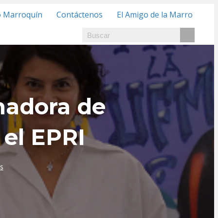
o Marroquín
Contáctenos
El Amigo de la Marro
nadora de
 el EPRI
s