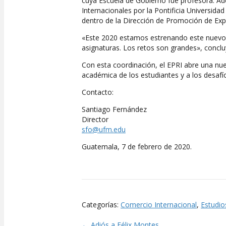
cuya Escuela de Gobierno fue profesora. Ad
Internacionales por la Pontificia Universidad
dentro de la Dirección de Promoción de Ex
«Este 2020 estamos estrenando este nuevo
asignaturas. Los retos son grandes», conclu
Con esta coordinación, el EPRI abre una nue
académica de los estudiantes y a los desafí
Contacto:
Santiago Fernández
Director
sfo@ufm.edu
Guatemala, 7 de febrero de 2020.
Categorías:
Comercio Internacional
,
Estudio
← Adiós a Félix Montes