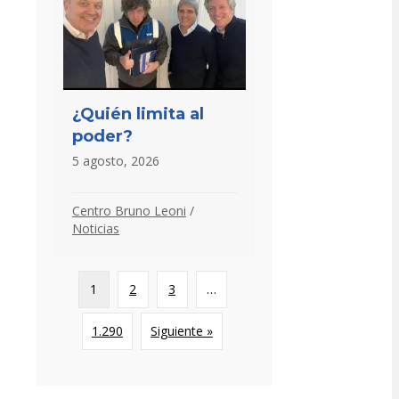
¿Quién limita al
poder?
5 agosto, 2026
Centro Bruno Leoni
/
Noticias
1
2
3
…
1.290
Siguiente »