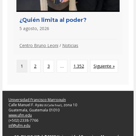
¿Quién limita al poder?
5 agosto, 2026
Centro Bruno Leoni
/
Noticias
1
2
3
…
1.352
Siguiente »
Universidad Francisco Marroquín
Calle Manuel F. Ayau
, zona 10
(6 Calle final)
Guatemala, Guatemala 01010
www.ufm.edu
(+502) 2338-7766
inf@ufm.edu