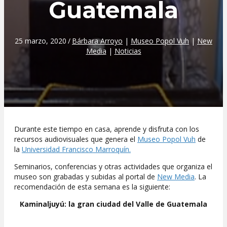
Guatemala
25 marzo, 2020
/
Bárbara Arroyo
|
Museo Popol Vuh
|
New
Media
|
Noticias
Durante este tiempo en casa, aprende y disfruta con los
recursos audiovisuales que genera el
Museo Popol Vuh
de
la
Universidad Francisco Marroquín.
Seminarios, conferencias y otras actividades que organiza el
museo son grabadas y subidas al portal de
New Media
. La
recomendación de esta semana es la siguiente:
Kaminaljuyú: la gran ciudad del Valle de Guatemala