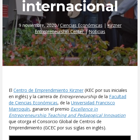
internacional
9 noviembre, 2020
/
Ciencias Económicas
|
Kirzner
Entrepreneurship Center
|
Noticias
El
Centro de Emprendimiento Kirzner
(KEC por sus iniciales
en inglés) y la carrera de
Entrepreneurship
de la
Facultad
de Ciencias Económicas
, de la
Universidad Francisco
Marroquín
, ganaron el premio
Excellence in
Entrepreneurship Teaching and Pedagogical Innovation
que otorga el Consorcio Global de Centros de
Emprendimiento (GCEC por sus siglas en inglés).