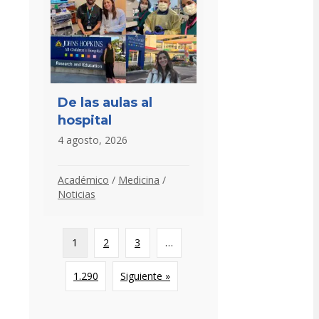
De las aulas al
hospital
4 agosto, 2026
Académico
/
Medicina
/
Noticias
1
2
3
…
1.290
Siguiente »