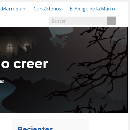
o Marroquín
Contáctenos
El Amigo de la Marro
no creer
ias
Recientes