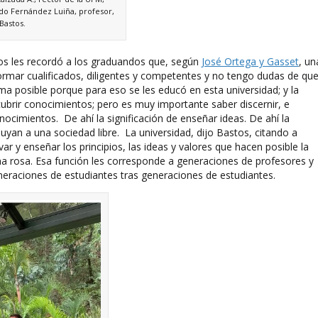
rdo Fernández Luiña, profesor,
Bastos.
stos les recordó a los graduandos que, según
José Ortega y Gasset
, un
 formar cualificados, diligentes y competentes y no tengo dudas de qu
ma posible porque para eso se les educó en esta universidad; y la
cubrir conocimientos; pero es muy importante saber discernir, e
nocimientos. De ahí la significación de enseñar ideas. De ahí la
yan a una sociedad libre. La universidad, dijo Bastos, citando a
 y enseñar los principios, las ideas y valores que hacen posible la
 una rosa. Esa función les corresponde a generaciones de profesores y
eraciones de estudiantes tras generaciones de estudiantes.