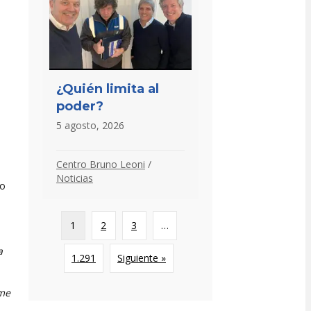
¿Quién limita al
poder?
5 agosto, 2026
Centro Bruno Leoni
/
Noticias
go
1
2
3
…
a
1.291
Siguiente »
ome