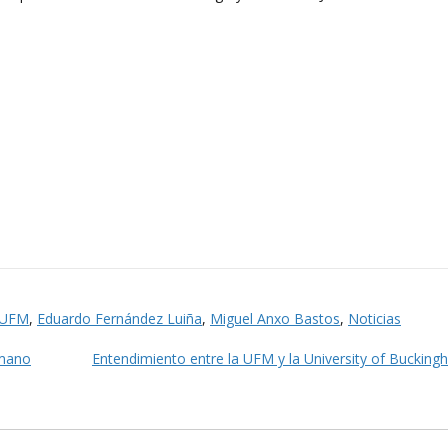
a UFM
,
Eduardo Fernández Luiña
,
Miguel Anxo Bastos
,
Noticias
umano
Entendimiento entre la UFM y la University of Buckin