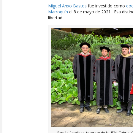
Miguel Anxo Bastos
fue investido como
doc
Marroquín
el 8 de mayo de 2021. Esa distinc
libertad.
Ramón Parellada, tesorero de la UFM; Gabriel C