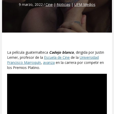
9 marzo, 2022
/
Cine
|
Noticias
|
UFM Medios
La película guatemalteca
Cadejo blanco
, dirigida por Justin
Lerner, profesor de la
Escuela de Cine
de la
Universidad
Francisco Marroquín
,
avanza
en la carrera por competir en
los Premios Platino.