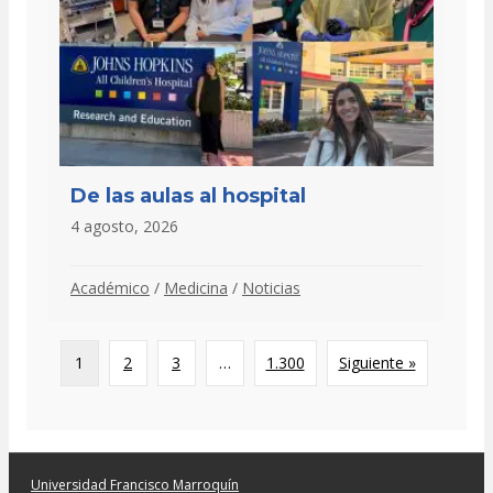
De las aulas al hospital
4 agosto, 2026
Académico
/
Medicina
/
Noticias
1
2
3
…
1.300
Siguiente »
Universidad Francisco Marroquín