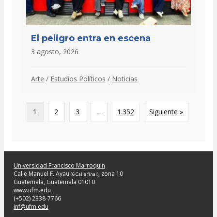
El peligro entra en escena
3 agosto, 2026
Arte
/
Estudios Políticos
/
Noticias
1
2
3
…
1.352
Siguiente »
Universidad Francisco Marroquín
Calle Manuel F. Ayau
, zona 10
(6 Calle final)
Guatemala, Guatemala 01010
www.ufm.edu
(+502) 2338-7766
inf@ufm.edu