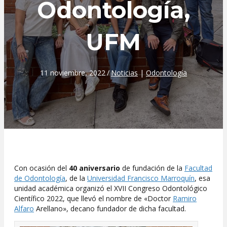
Odontología,
UFM
11 noviembre, 2022
/
Noticias
|
Odontología
Con ocasión del
40 aniversario
de fundación de la
Facultad
de Odontología
, de la
Universidad Francisco Marroquín
, esa
unidad académica organizó el XVII Congreso Odontológico
Científico 2022, que llevó el nombre de «Doctor
Ramiro
Alfaro
Arellano», decano fundador de dicha facultad.