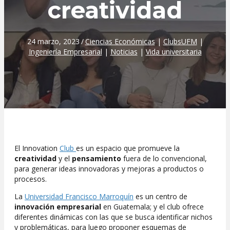
creatividad
24 marzo, 2023
/
Ciencias Económicas
|
ClubsUFM
|
Ingeniería Empresarial
|
Noticias
|
Vida universitaria
El Innovation
Club
es un espacio que promueve la
creatividad
y el
pensamiento
fuera de lo convencional,
para generar ideas innovadoras y mejoras a productos o
procesos.
La
Universidad Francisco Marroquín
es un centro de
innovación empresarial
en Guatemala; y el club ofrece
diferentes dinámicas con las que se busca identificar nichos
y problemáticas, para luego proponer esquemas de