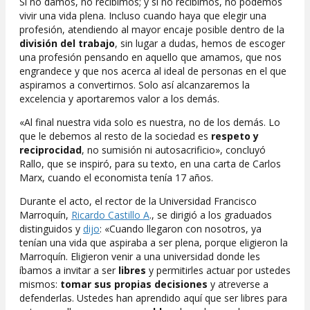
Si no damos, no recibimos; y si no recibimos, no podemos
vivir una vida plena. Incluso cuando haya que elegir una
profesión, atendiendo al mayor encaje posible dentro de la
división del trabajo
, sin lugar a dudas, hemos de escoger
una profesión pensando en aquello que amamos, que nos
engrandece y que nos acerca al ideal de personas en el que
aspiramos a convertirnos. Solo así alcanzaremos la
excelencia y aportaremos valor a los demás.
«Al final nuestra vida solo es nuestra, no de los demás. Lo
que le debemos al resto de la sociedad es
respeto y
reciprocidad
, no sumisión ni autosacrificio», concluyó
Rallo, que se inspiró, para su texto, en una carta de Carlos
Marx, cuando el economista tenía 17 años.
Durante el acto, el rector de la Universidad Francisco
Marroquín,
Ricardo Castillo A
., se dirigió a los graduados
distinguidos y
dijo
: «Cuando llegaron con nosotros, ya
tenían una vida que aspiraba a ser plena, porque eligieron la
Marroquín. Eligieron venir a una universidad donde les
íbamos a invitar a ser
libres
y permitirles actuar por ustedes
mismos:
tomar sus propias decisiones
y atreverse a
defenderlas. Ustedes han aprendido aquí que ser libres para