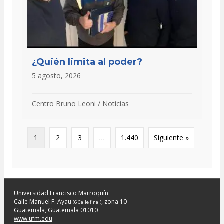
¿Quién limita al poder?
5 agosto, 2026
Centro Bruno Leoni
/
Noticias
1
2
3
…
1.440
Siguiente »
Universidad Francisco Marroquín
Calle Manuel F. Ayau
, zona 10
(6 Calle final)
Guatemala, Guatemala 01010
www.ufm.edu