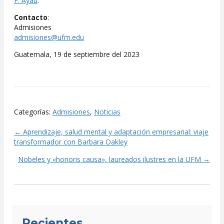
F. Ayau
.
Contacto
:
Admisiones
admisiones@ufm.edu
Guatemala, 19 de septiembre del 2023
Categorías:
Admisiones
,
Noticias
← Aprendizaje, salud mental y adaptación empresarial: viaje
Posts
transformador con Barbara Oakley
navigation
Nobeles y «honoris causa», laureados ilustres en la UFM →
Recientes