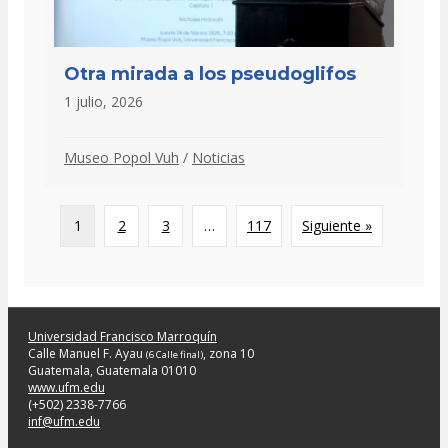
Otra mirada a los pseudoglifos
1 julio, 2026
Museo Popol Vuh
/
Noticias
1
2
3
…
117
Siguiente »
Universidad Francisco Marroquín
Calle Manuel F. Ayau
, zona 10
(6 Calle final)
Guatemala, Guatemala 01010
www.ufm.edu
(+502) 2338-7766
inf@ufm.edu